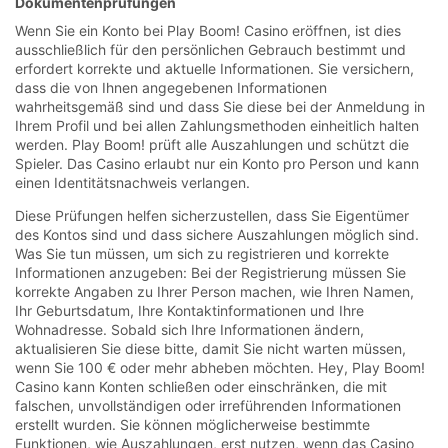
Dokumentenprüfungen
Wenn Sie ein Konto bei Play Boom! Casino eröffnen, ist dies
ausschließlich für den persönlichen Gebrauch bestimmt und
erfordert korrekte und aktuelle Informationen. Sie versichern,
dass die von Ihnen angegebenen Informationen
wahrheitsgemäß sind und dass Sie diese bei der Anmeldung in
Ihrem Profil und bei allen Zahlungsmethoden einheitlich halten
werden. Play Boom! prüft alle Auszahlungen und schützt die
Spieler. Das Casino erlaubt nur ein Konto pro Person und kann
einen Identitätsnachweis verlangen.
Diese Prüfungen helfen sicherzustellen, dass Sie Eigentümer
des Kontos sind und dass sichere Auszahlungen möglich sind.
Was Sie tun müssen, um sich zu registrieren und korrekte
Informationen anzugeben: Bei der Registrierung müssen Sie
korrekte Angaben zu Ihrer Person machen, wie Ihren Namen,
Ihr Geburtsdatum, Ihre Kontaktinformationen und Ihre
Wohnadresse. Sobald sich Ihre Informationen ändern,
aktualisieren Sie diese bitte, damit Sie nicht warten müssen,
wenn Sie 100 € oder mehr abheben möchten. Hey, Play Boom!
Casino kann Konten schließen oder einschränken, die mit
falschen, unvollständigen oder irreführenden Informationen
erstellt wurden. Sie können möglicherweise bestimmte
Funktionen, wie Auszahlungen, erst nutzen, wenn das Casino