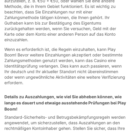
aufzuteilen, z. B. €50 + €50, oder wählen Sie eine andere
Methode, die in Ihrem Gebiet funktioniert. Es ist wichtig zu
beachten, dass Sie Einzahlungen nur mit einer
Zahlungsmethode tätigen können, die Ihnen gehört. Ihr
Guthaben kann bis zur Bestätigung des Eigentums
zurückgehalten werden, wenn Sie versuchen, Geld mit der
Karte oder dem Konto einer anderen Person auf das Konto
einzuzahlen.
Wenn es erforderlich ist, die Regeln einzuhalten, kann Play
Boom! Bevor weitere Einzahlungen akzeptiert oder bestimmte
Zahlungsmethoden genutzt werden, kann das Casino eine
Identitätsprüfung verlangen. Dies kann auch passieren, wenn
Ihr deutsch und Ihr aktueller Standort nicht übereinstimmen
oder wenn ungewöhnliche Aktivitäten eine weitere Verifizierung
erfordern.
Details zu Auszahlungen, wie viel Sie abheben können, wie
lange es dauert und etwaige ausstehende Prüfungen bei Play
Boom!
Standard-Sicherheits- und Betrugsbekämpfungsregeln werden
angewendet, um sicherzustellen, dass Auszahlungen an den
rechtmäßigen Kontoinhaber gehen. Stellen Sie sicher, dass Ihre