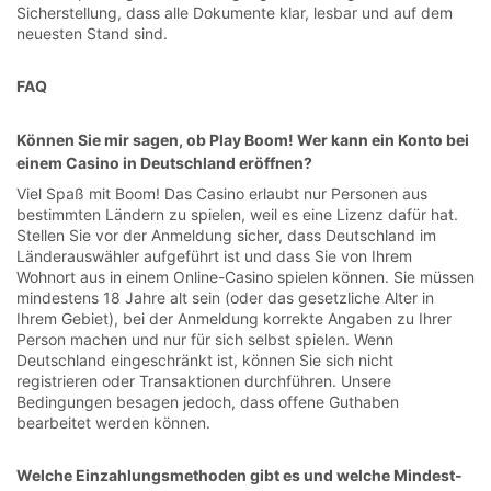
Sicherstellung, dass alle Dokumente klar, lesbar und auf dem
neuesten Stand sind.
FAQ
Können Sie mir sagen, ob Play Boom! Wer kann ein Konto bei
einem Casino in Deutschland eröffnen?
Viel Spaß mit Boom! Das Casino erlaubt nur Personen aus
bestimmten Ländern zu spielen, weil es eine Lizenz dafür hat.
Stellen Sie vor der Anmeldung sicher, dass Deutschland im
Länderauswähler aufgeführt ist und dass Sie von Ihrem
Wohnort aus in einem Online-Casino spielen können. Sie müssen
mindestens 18 Jahre alt sein (oder das gesetzliche Alter in
Ihrem Gebiet), bei der Anmeldung korrekte Angaben zu Ihrer
Person machen und nur für sich selbst spielen. Wenn
Deutschland eingeschränkt ist, können Sie sich nicht
registrieren oder Transaktionen durchführen. Unsere
Bedingungen besagen jedoch, dass offene Guthaben
bearbeitet werden können.
Welche Einzahlungsmethoden gibt es und welche Mindest-