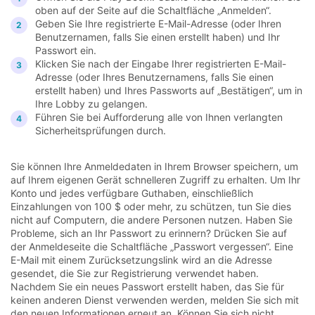
oben auf der Seite auf die Schaltfläche „Anmelden“.
Geben Sie Ihre registrierte E-Mail-Adresse (oder Ihren
Benutzernamen, falls Sie einen erstellt haben) und Ihr
Passwort ein.
Klicken Sie nach der Eingabe Ihrer registrierten E-Mail-
Adresse (oder Ihres Benutzernamens, falls Sie einen
erstellt haben) und Ihres Passworts auf „Bestätigen“, um in
Ihre Lobby zu gelangen.
Führen Sie bei Aufforderung alle von Ihnen verlangten
Sicherheitsprüfungen durch.
Sie können Ihre Anmeldedaten in Ihrem Browser speichern, um
auf Ihrem eigenen Gerät schnelleren Zugriff zu erhalten. Um Ihr
Konto und jedes verfügbare Guthaben, einschließlich
Einzahlungen von 100 $ oder mehr, zu schützen, tun Sie dies
nicht auf Computern, die andere Personen nutzen. Haben Sie
Probleme, sich an Ihr Passwort zu erinnern? Drücken Sie auf
der Anmeldeseite die Schaltfläche „Passwort vergessen“. Eine
E-Mail mit einem Zurücksetzungslink wird an die Adresse
gesendet, die Sie zur Registrierung verwendet haben.
Nachdem Sie ein neues Passwort erstellt haben, das Sie für
keinen anderen Dienst verwenden werden, melden Sie sich mit
den neuen Informationen erneut an. Können Sie sich nicht