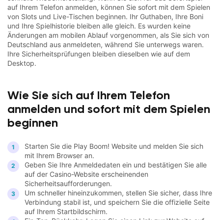
auf Ihrem Telefon anmelden, können Sie sofort mit dem Spielen
von Slots und Live-Tischen beginnen. Ihr Guthaben, Ihre Boni
und Ihre Spielhistorie bleiben alle gleich. Es wurden keine
Änderungen am mobilen Ablauf vorgenommen, als Sie sich von
Deutschland aus anmeldeten, während Sie unterwegs waren.
Ihre Sicherheitsprüfungen bleiben dieselben wie auf dem
Desktop.
Wie Sie sich auf Ihrem Telefon
anmelden und sofort mit dem Spielen
beginnen
Starten Sie die Play Boom! Website und melden Sie sich
mit Ihrem Browser an.
Geben Sie Ihre Anmeldedaten ein und bestätigen Sie alle
auf der Casino-Website erscheinenden
Sicherheitsaufforderungen.
Um schneller hineinzukommen, stellen Sie sicher, dass Ihre
Verbindung stabil ist, und speichern Sie die offizielle Seite
auf Ihrem Startbildschirm.