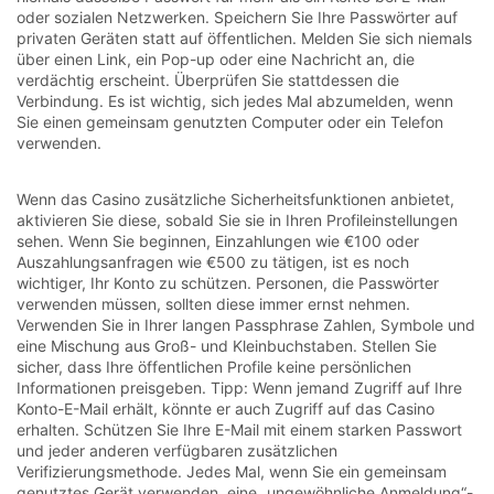
oder sozialen Netzwerken. Speichern Sie Ihre Passwörter auf
privaten Geräten statt auf öffentlichen. Melden Sie sich niemals
über einen Link, ein Pop-up oder eine Nachricht an, die
verdächtig erscheint. Überprüfen Sie stattdessen die
Verbindung. Es ist wichtig, sich jedes Mal abzumelden, wenn
Sie einen gemeinsam genutzten Computer oder ein Telefon
verwenden.
Wenn das Casino zusätzliche Sicherheitsfunktionen anbietet,
aktivieren Sie diese, sobald Sie sie in Ihren Profileinstellungen
sehen. Wenn Sie beginnen, Einzahlungen wie €100 oder
Auszahlungsanfragen wie €500 zu tätigen, ist es noch
wichtiger, Ihr Konto zu schützen. Personen, die Passwörter
verwenden müssen, sollten diese immer ernst nehmen.
Verwenden Sie in Ihrer langen Passphrase Zahlen, Symbole und
eine Mischung aus Groß- und Kleinbuchstaben. Stellen Sie
sicher, dass Ihre öffentlichen Profile keine persönlichen
Informationen preisgeben. Tipp: Wenn jemand Zugriff auf Ihre
Konto-E-Mail erhält, könnte er auch Zugriff auf das Casino
erhalten. Schützen Sie Ihre E-Mail mit einem starken Passwort
und jeder anderen verfügbaren zusätzlichen
Verifizierungsmethode. Jedes Mal, wenn Sie ein gemeinsam
genutztes Gerät verwenden, eine „ungewöhnliche Anmeldung“-