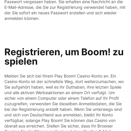
Passwort vergessen haben. Sie erhalten eine Nachricht an die
E-Mail-Adresse, die Sie zur Registrierung verwendet haben, mit
der Sie sofort ein neues Passwort erstellen und sich wieder
anmelden können.
Registrieren, um Boom! zu
spielen
Melden Sie sich bei Ihrem Play Boom! Casino-Konto an. Ein
Casino-Konto ist der schnellste Weg, dort weiterzumachen, wo
Sie aufgehört haben, weil es Ihr Guthaben, Ihre letzten Spiele
und alle aktiven Werbeaktionen an einem Ort verfolgt. Um
sicher von einem Computer oder einem Telefon auf Ihr Profil
zuzugreifen, verwenden Sie dieselben Anmeldedaten, die Sie
bei der Registrierung erstellt haben. Wenn Sie unterwegs sind
und sich von Deutschland aus anmelden, bleibt Ihr Konto
verfügbar, solange Play Boom! Sie können das Casino von
überall aus erreichen. Stellen Sie sicher, dass Ihr Browser