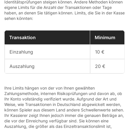
Identitätsprüfungen steigen können. Andere Methoden können
eigene Limits für die Anzahl der Transaktionen oder Tage
haben, an denen Sie tätigen können. Limits, die Sie in der Kasse
sehen könnten:
Transaktion
Minimum
Einzahlung
10 €
Auszahlung
20 €
Ihre Limits hängen von der von Ihnen gewählten
Zahlungsmethode, internen Risikoprüfungen und davon ab, ob
Ihr Konto vollständig verifiziert wurde. Aufgrund der Art und
Weise, wie Transaktionen in Deutschland abgewickelt werden,
können Spieler aus diesem Land andere Schwellenwerte sehen.
Ihr Kassierer zeigt Ihnen jedoch immer die genauen Beträge an,
die vor der Einreichung verfügbar sind. Sie können eine
Auszahlung, die größer als das Einzeltransaktionslimit ist,