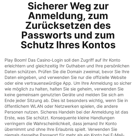
Sicherer Weg zur
Anmeldung, zum
Zurücksetzen des
Passworts und zum
Schutz Ihres Kontos
Play Boom! Das Casino-Login soll den Zugriff auf Ihr Konto
erleichtern und gleichzeitig Ihr Guthaben und Ihre persönlichen
Daten schützen. Prüfen Sie die Domain zweimal, bevor Sie Ihre
Daten eingeben, und verwenden Sie nur die offizielle Website
oder eine vertrauenswürdige App. Um Ihre Anmeldung so sicher
wie möglich zu halten, halten Sie sie geheim, verwenden Sie
keine gemeinsam genutzten Geräte und melden Sie sich am
Ende jeder Sitzung ab. Dies ist besonders wichtig, wenn Sie in
öffentlichem WLAN oder Netzwerken spielen, die andere
Personen nutzen. Sicheres Handeln bei der Anmeldung ist das
Erste, was Sie schützt. Konsequente kleine Handlungen
verringern die Wahrscheinlichkeit, dass jemand Ihr Konto
übernimmt und ohne Ihre Erlaubnis spielt. Verwenden Sie
niemals dasselbe Passwort für mehr als ein Konto bei E-Mail-