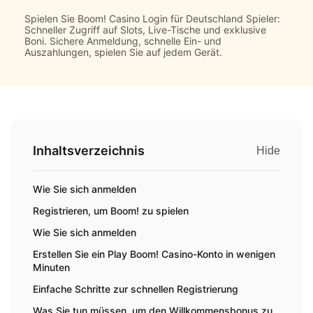
Spielen Sie Boom! Casino Login für Deutschland Spieler:
Schneller Zugriff auf Slots, Live-Tische und exklusive
Boni. Sichere Anmeldung, schnelle Ein- und
Auszahlungen, spielen Sie auf jedem Gerät.
Inhaltsverzeichnis
Hide
Wie Sie sich anmelden
Registrieren, um Boom! zu spielen
Wie Sie sich anmelden
Erstellen Sie ein Play Boom! Casino-Konto in wenigen
Minuten
Einfache Schritte zur schnellen Registrierung
Was Sie tun müssen, um den Willkommensbonus zu