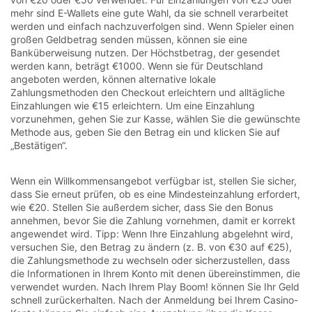
mehr sind E-Wallets eine gute Wahl, da sie schnell verarbeitet
werden und einfach nachzuverfolgen sind. Wenn Spieler einen
großen Geldbetrag senden müssen, können sie eine
Banküberweisung nutzen. Der Höchstbetrag, der gesendet
werden kann, beträgt €1000. Wenn sie für Deutschland
angeboten werden, können alternative lokale
Zahlungsmethoden den Checkout erleichtern und alltägliche
Einzahlungen wie €15 erleichtern. Um eine Einzahlung
vorzunehmen, gehen Sie zur Kasse, wählen Sie die gewünschte
Methode aus, geben Sie den Betrag ein und klicken Sie auf
„Bestätigen“.
Wenn ein Willkommensangebot verfügbar ist, stellen Sie sicher,
dass Sie erneut prüfen, ob es eine Mindesteinzahlung erfordert,
wie €20. Stellen Sie außerdem sicher, dass Sie den Bonus
annehmen, bevor Sie die Zahlung vornehmen, damit er korrekt
angewendet wird. Tipp: Wenn Ihre Einzahlung abgelehnt wird,
versuchen Sie, den Betrag zu ändern (z. B. von €30 auf €25),
die Zahlungsmethode zu wechseln oder sicherzustellen, dass
die Informationen in Ihrem Konto mit denen übereinstimmen, die
verwendet wurden. Nach Ihrem Play Boom! können Sie Ihr Geld
schnell zurückerhalten. Nach der Anmeldung bei Ihrem Casino-