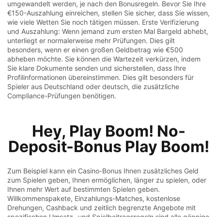
umgewandelt werden, je nach den Bonusregeln. Bevor Sie Ihre
€150-Auszahlung einreichen, stellen Sie sicher, dass Sie wissen,
wie viele Wetten Sie noch tätigen müssen. Erste Verifizierung
und Auszahlung: Wenn jemand zum ersten Mal Bargeld abhebt,
unterliegt er normalerweise mehr Prüfungen. Dies gilt
besonders, wenn er einen großen Geldbetrag wie €500
abheben möchte. Sie können die Wartezeit verkürzen, indem
Sie klare Dokumente senden und sicherstellen, dass Ihre
Profilinformationen übereinstimmen. Dies gilt besonders für
Spieler aus Deutschland oder deutsch, die zusätzliche
Compliance-Prüfungen benötigen.
Hey, Play Boom! No-
Deposit-Bonus Play Boom!
Zum Beispiel kann ein Casino-Bonus Ihnen zusätzliches Geld
zum Spielen geben, Ihnen ermöglichen, länger zu spielen, oder
Ihnen mehr Wert auf bestimmten Spielen geben.
Willkommenspakete, Einzahlungs-Matches, kostenlose
Drehungen, Cashback und zeitlich begrenzte Angebote mit
spezifischen Umsatz- und Spielbeitragsregeln sind alle gängige