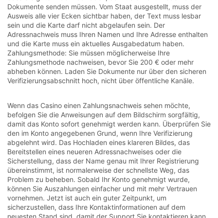
Dokumente senden müssen. Vom Staat ausgestellt, muss der
Ausweis alle vier Ecken sichtbar haben, der Text muss lesbar
sein und die Karte darf nicht abgelaufen sein. Der
Adressnachweis muss Ihren Namen und Ihre Adresse enthalten
und die Karte muss ein aktuelles Ausgabedatum haben.
Zahlungsmethode: Sie müssen möglicherweise Ihre
Zahlungsmethode nachweisen, bevor Sie 200 € oder mehr
abheben können. Laden Sie Dokumente nur über den sicheren
Verifizierungsabschnitt hoch, nicht über öffentliche Kanäle.
Wenn das Casino einen Zahlungsnachweis sehen möchte,
befolgen Sie die Anweisungen auf dem Bildschirm sorgfältig,
damit das Konto sofort genehmigt werden kann. Überprüfen Sie
den im Konto angegebenen Grund, wenn Ihre Verifizierung
abgelehnt wird. Das Hochladen eines klareren Bildes, das
Bereitstellen eines neueren Adressnachweises oder die
Sicherstellung, dass der Name genau mit Ihrer Registrierung
übereinstimmt, ist normalerweise der schnellste Weg, das
Problem zu beheben. Sobald Ihr Konto genehmigt wurde,
können Sie Auszahlungen einfacher und mit mehr Vertrauen
vornehmen. Jetzt ist auch ein guter Zeitpunkt, um
sicherzustellen, dass Ihre Kontaktinformationen auf dem
neuesten Stand sind, damit der Support Sie kontaktieren kann,