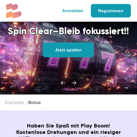
Anmelden
Registrieren
Spin Clear–Bleib fokussiert!!
Jetzt spielen
Startseite
Bonus
Haben Sie Spaß mit Play Boom!
Kostenlose Drehungen und ein riesiger