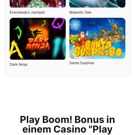
Everybody’s Jackpot
Majestic Sea
Santa Surprise
Dark Ninja
Play Boom! Bonus in
einem Casino "Play