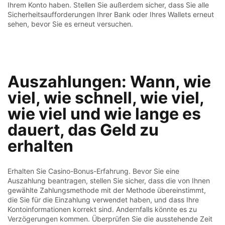
Ihrem Konto haben. Stellen Sie außerdem sicher, dass Sie alle
Sicherheitsaufforderungen Ihrer Bank oder Ihres Wallets erneut
sehen, bevor Sie es erneut versuchen.
Auszahlungen: Wann, wie
viel, wie schnell, wie viel,
wie viel und wie lange es
dauert, das Geld zu
erhalten
Erhalten Sie Casino-Bonus-Erfahrung. Bevor Sie eine
Auszahlung beantragen, stellen Sie sicher, dass die von Ihnen
gewählte Zahlungsmethode mit der Methode übereinstimmt,
die Sie für die Einzahlung verwendet haben, und dass Ihre
Kontoinformationen korrekt sind. Andernfalls könnte es zu
Verzögerungen kommen. Überprüfen Sie die ausstehende Zeit