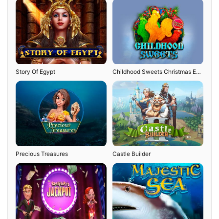
Story Of Egypt
Childhood Sweets Christmas Edition
Precious Treasures
Castle Builder