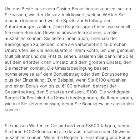
Um das Beste aus einem Casino-Bonus herauszuholen, sollten
Sie wissen, wie der Umsatz funktioniert, welche Wetten Sie
machen können und welche Spiele zur Erfüllung der
Anforderungen zählen. Diese Regeln sagen Ihnen, wie schnell
Sie einen Bonus in Gewinne umwandeln können, die Sie
auszahlen können. Sie helfen Ihnen auch, innerhalb der
Bedingungen zu bleiben, ohne sie versehentlich zu brechen.
Überprüfen Sie die Bonuskarte in Ihrem Konto, um den genauen
Multiplikator und die Frist zu sehen. Basieren Sie dann Ihr Spiel
auf dem erforderlichen Umsatz und dem größten Einsatz, den
Sie machen können. Die Umsatzbedingung basiert
normalerweise auf dem Bonusbetrag oder dem Bonusbetrag
plus der Einzahlung. Zum Beispiel, wenn Sie €100 einzahlen
und einen Bonus von bis zu €100 erhalten, beträgt der
Gesamtbetrag, den Sie setzen müssen, €100. Die wichtigsten
Regeln für Boni sind die Umsatzbedingungen, die Ihnen sagen,
wie viel Sie setzen müssen, bevor Sie Bonusgewinne auszahlen
können.
Sie müssen Wetten im Gesamtwert von €3500 tätigen, bevor
Sie Ihren €100-Bonus und alle daraus resultierenden Gewinne
auszahlen können. Wenn die Regeln für Einzahlung und Bonus