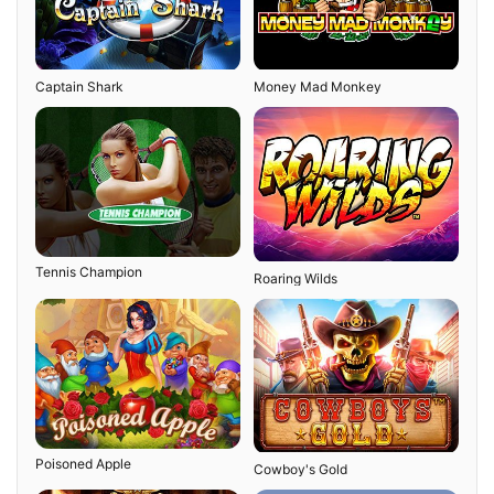
Captain Shark
Money Mad Monkey
Wild Water
Roaring Wilds
Poisoned Apple
Cowboy's Gold