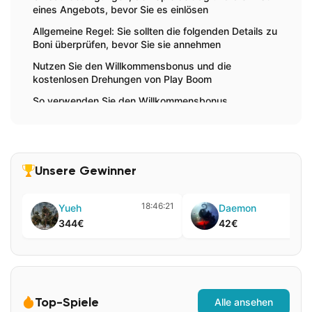
eines Angebots, bevor Sie es einlösen
Allgemeine Regel: Sie sollten die folgenden Details zu
Boni überprüfen, bevor Sie sie annehmen
Nutzen Sie den Willkommensbonus und die
kostenlosen Drehungen von Play Boom
So verwenden Sie den Willkommensbonus
Bevor Sie einen Play Boom! einlösen
(Umsatzbedingungen, Höchsteinsatz und
Spielbeitrag), lesen Sie die Bonusbedingungen
Unsere Gewinner
Erstellen Ihres Play Boom! Casino-Kontos
Karten, E-Wallets, Banküberweisungen und
Kryptowährung können alle verwendet werden, um
18:46:21
18
Yueh
Daemon
Einzahlungen vorzunehmen
344€
42€
Verfügbare Einzahlungsoptionen
Auszahlungen: Wann, wie viel, wie schnell, wie viel,
wie viel und wie lange es dauert, das Geld zu
erhalten
Top-Spiele
Alle ansehen
Was Sie bei einer Auszahlung erwarten können