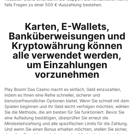
falls Fragen zu einer 500 €-Auszahlung bestehen.
Karten, E-Wallets,
Banküberweisungen und
Kryptowährung können
alle verwendet werden,
um Einzahlungen
vorzunehmen
Play Boom! Das Casino macht es einfach, Geld einzuzahlen,
indem es Ihnen eine Reihe schneller, sicherer und
benutzerfreundlicher Optionen bietet. Wenn Sie schnell mit dem
Spielen beginnen und Ihr Geld leicht verfolgen möchten, wählen
Sie die Methode, die am besten für Sie funktioniert. Bevor Sie
eine Aufladung bestätigen, überprüfen Sie erneut die
Mindesteinzahlung und alle spezifischen Limits für die Zahlung.
Und wenn Sie einen Bonus erhalten möchten, stellen Sie sicher,